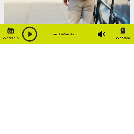
neo1 - Mein Radio
Webradio
Webcam
18.05.2026 | 05:00
Mit dem Velo zur Arbeit
Mal nicht ins Auto oder in den Zug sitzen,
sondern auf den Sattel. Den Arbeitsweg mit
dem Velo zu bestreiten hat Vorteile.
Jedes Jahr im Mai und Juni…