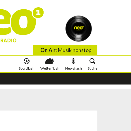
On Air:
Musik nonstop
Sportflash
Wetterflash
Newsflash
Suche
 wis wachst
Schlauer irä Minute