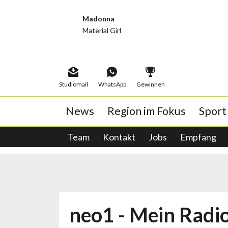
Madonna
Material Girl
Studiomail
WhatsApp
Gewinnen
News
Region im Fokus
Sport
Abstimmungen
neo1 Porträt
Sportstory
Album der Woche
Team
Echte Erfahrungen
Kontakt
Schwingen
Wochenthemen
Wahlen
Jobs
Titelticker
Publireportagen
Empfang
Tiger-Egge
Musi
Woc
Glacé-Friti
neo1 - Mein Radi