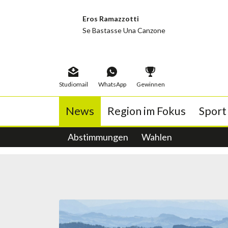
Eros Ramazzotti
Se Bastasse Una Canzone
Studiomail
WhatsApp
Gewinnen
News
Region im Fokus
Sport
Abstimmungen
neo1 Porträt
Sportstory
Album der Woche
Team
Echte Erfahrungen
Kontakt
Schwingen
Wochenthemen
Wahlen
Jobs
Titelticker
Publireportagen
Empfang
Tiger-Egge
Musi
Woc
Glacé-Friti