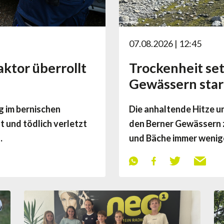
07.08.2026 | 12:45
ktor überrollt
Trockenheit set
Gewässern star
g im bernischen
Die anhaltende Hitze u
t und tödlich verletzt
den Berner Gewässern 
…
und Bäche immer weni