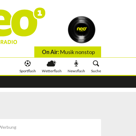
On Air:
Musik nonstop
Sportflash
Wetterflash
Newsflash
Suche
 wis wachst
Schlauer irä Minute
Werbung