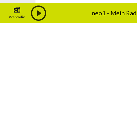
07.08.2026 | 06:30
neo1 - Mein Rad
Webradio
Neue Plattform soll Lern
Rechte aufzeigen
Mit der Lancierung der elektronischen
Plattform "Meine Lehre – Meine Rechte"
Lernenden und ihren Eltern ab…