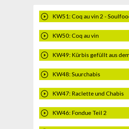
KW51: Coq au vin 2 - Soulfoo
KW50: Coq au vin
KW49: Kürbis gefüllt aus de
KW48: Suurchabis
KW47: Raclette und Chabis
KW46: Fondue Teil 2