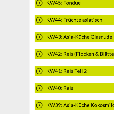
KW45: Fondue
KW44: Früchte asiatisch
KW43: Asia-Küche Glasnudel
KW42: Reis (Flocken & Blätter
KW41: Reis Teil 2
KW40: Reis
KW39: Asia-Küche Kokosmilc