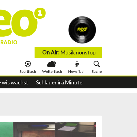
On Air:
Musik nonstop
Sportflash
Wetterflash
Newsflash
Suche
 wis wachst
Schlauer irä Minute