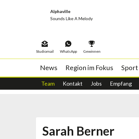
Alphaville
Sounds Like A Melody
Studiomail
WhatsApp
Gewinnen
News
Region im Fokus
Sport
Abstimmungen
neo1 Porträt
Sportstory
Album der Woche
Team
Echte Erfahrungen
Kontakt
Schwingen
Wochenthemen
Wahlen
Jobs
Titelticker
Publireportagen
Empfang
Tiger-Egge
Musi
Woc
Glacé-Friti
Sarah Berner