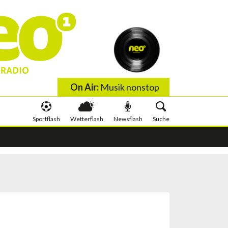
On Air:
Musik nonstop
Sportflash
Wetterflash
Newsflash
Suche
 wis wachst
Schlauer irä Minute