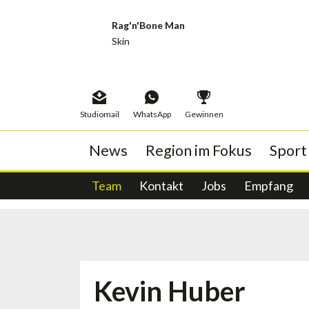
Rag'n'Bone Man
Skin
Studiomail
WhatsApp
Gewinnen
News
Region im Fokus
Sport
Abstimmungen
neo1 Porträt
Sportstory
Album der Woche
Team
Echte Erfahrungen
Kontakt
Schwingen
Wochenthemen
Wahlen
Jobs
Titelticker
Publireportagen
Empfang
Tiger-Egge
Musi
Woc
Glacé-Friti
Kevin Huber