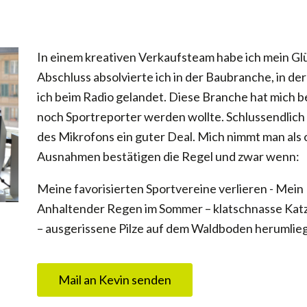
In einem kreativen Verkaufsteam habe ich mein Gl
Abschluss absolvierte ich in der Baubranche, in der
ich beim Radio gelandet. Diese Branche hat mich bere
noch Sportreporter werden wollte. Schlussendlich 
des Mikrofons ein guter Deal. Mich nimmt man als 
Ausnahmen bestätigen die Regel und zwar wenn:
Meine favorisierten Sportvereine verlieren - Mein 
Anhaltender Regen im Sommer – klatschnasse Katz
– ausgerissene Pilze auf dem Waldboden herumlie
Mail an Kevin senden