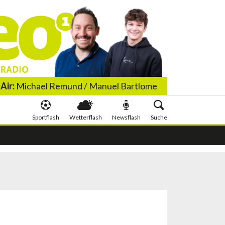
Air:
Michael Remund / Manuel Bartlome
Sportflash
Wetterflash
Newsflash
Suche
 wis wachst
Schlauer irä Minute