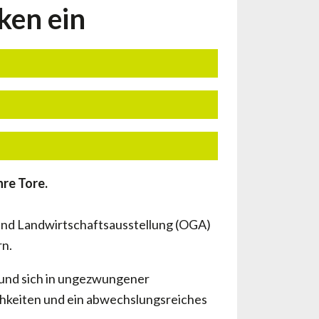
ken ein
re Tore.
und Landwirtschaftsausstellung (OGA)
n.
 und sich in ungezwungener
keiten und ein abwechslungsreiches