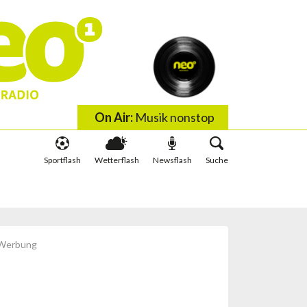
On Air:
Musik nonstop
Sportflash
Wetterflash
Newsflash
Suche
 wis wachst
Schlauer irä Minute
Werbung