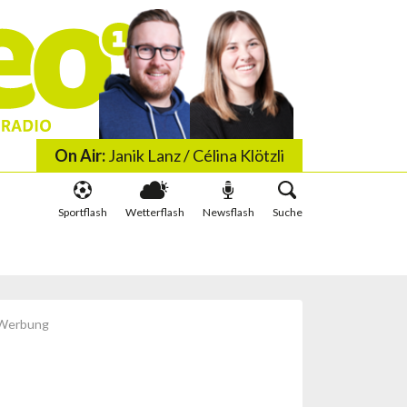
On Air:
Janik Lanz / Célina Klötzli
Sportflash
Wetterflash
Newsflash
Suche
 wis wachst
Schlauer irä Minute
Werbung