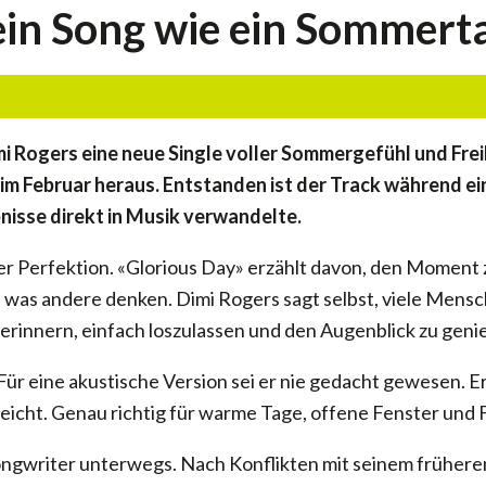
 ein Song wie ein Sommert
i Rogers eine neue Single voller Sommergefühl und Freih
 Februar heraus. Entstanden ist der Track während einer
nisse direkt in Musik verwandelte.
er Perfektion. «Glorious Day» erzählt davon, den Moment 
as andere denken. Dimi Rogers sagt selbst, viele Mensche
erinnern, einfach loszulassen und den Augenblick zu geni
 Für eine akustische Version sei er nie gedacht gewesen. 
eicht. Genau richtig für warme Tage, offene Fenster und 
 Songwriter unterwegs. Nach Konflikten mit seinem frühere