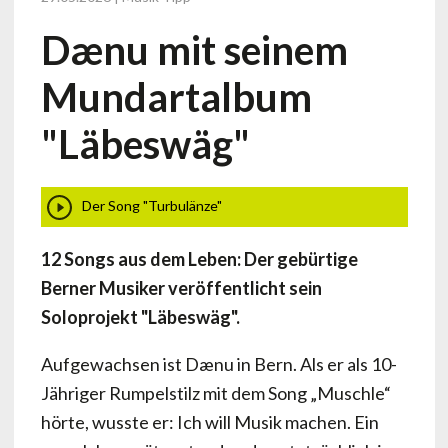
Dænu mit seinem
Mundartalbum
"Läbeswäg"
Der Song "Turbulänze"
12 Songs aus dem Leben: Der gebürtige
Berner Musiker veröffentlicht sein
Soloprojekt "Läbeswäg".
Aufgewachsen ist Dænu in Bern. Als er als 10-
Jähriger Rumpelstilz mit dem Song „Muschle“
hörte, wusste er: Ich will Musik machen. Ein