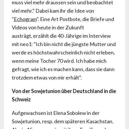
muss viel mehr draussen sein und beobachtet
viel mehr." Dabei kam ihr die Idee von
"
Echogram
". Eine Art Postbote, die Briefe und
Videos von heute in der Zukunft
austrägt, erzählt die 40-Jährige im Interview
mit neo1: "Ich bin nicht die jüngste Mutter und
werde es höchstwahrscheinlich nicht erleben,
wenn meine Tocher 70 wird. Ich habe mich
gefragt, wie ich es machen kann, dass sie dann
trotzdem etwas von mir erhält".
Von der Sowjetunion über Deutschland in die
Schweiz
Aufgewachsen ist Elena Sobolew in der
Sowjetunion, resp. dem späteren Kasachstan.