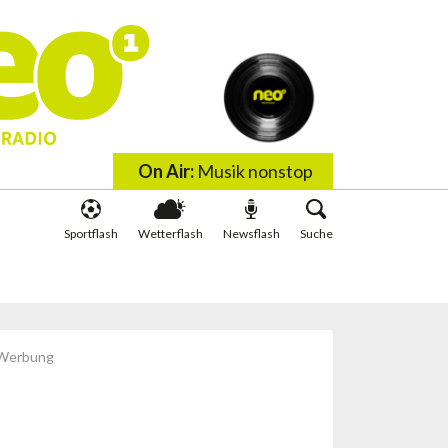
On Air:
Musik nonstop
Sportflash
Wetterflash
Newsflash
Suche
 wis wachst
Schlauer irä Minute
Werbung