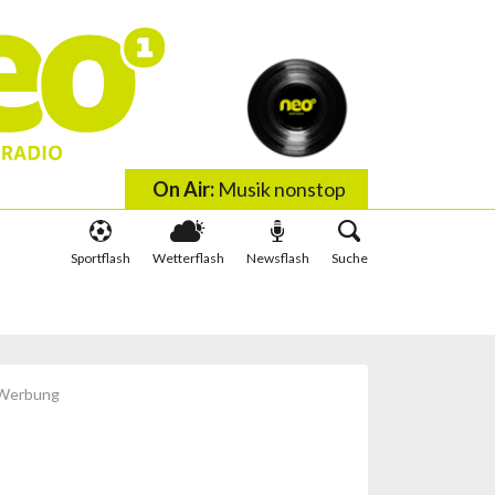
On Air:
Musik nonstop
Sportflash
Wetterflash
Newsflash
Suche
 wis wachst
Schlauer irä Minute
Werbung